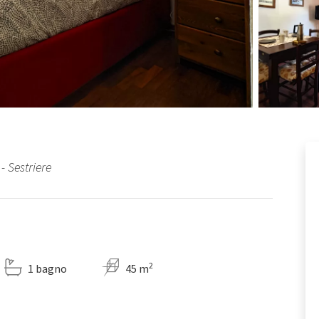
- Sestriere
2
1 bagno
45 m