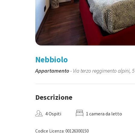
Nebbiolo
Appartamento
- Via terzo reggimento alpini, 5 
Descrizione
4 Ospiti
1 camera da letto
Codice Licenza: 00126300150