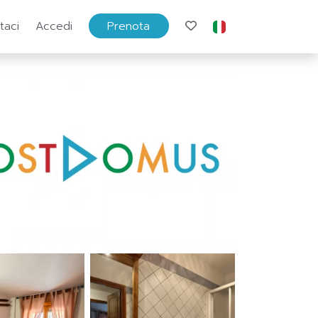
taci
Accedi
Prenota