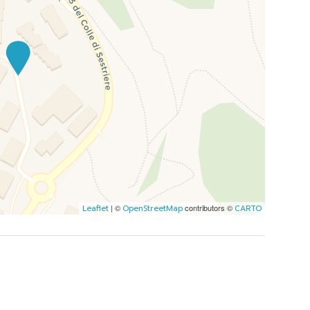
| ©
contributors ©
Leaflet
OpenStreetMap
CARTO