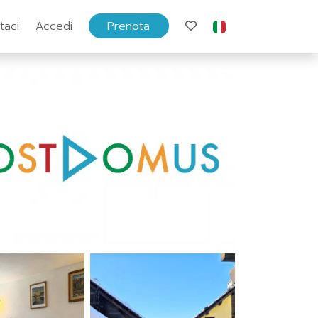
taci
Accedi
Prenota