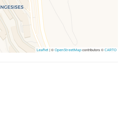
| ©
contributors ©
Leaflet
OpenStreetMap
CARTO