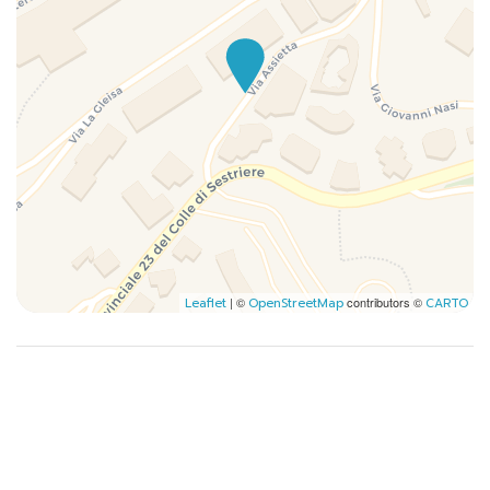
Frigorifero
Gabinetto
Golf
Golf (opzionale)
Kit di pronto soccorso
Letto a castello
Lontano da tutto
Montagna
Naturisme
Pentole e padelle
| ©
contributors ©
Leaflet
OpenStreetMap
CARTO
Phon
Piatti
Piatti e ciotole
Riscaldamento
Sci
Sci di fondo