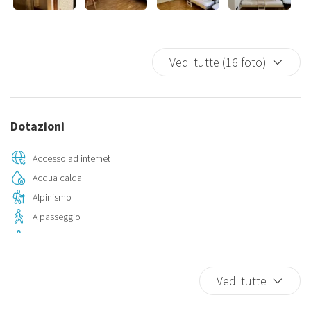
Vedi tutte (16 foto)
Dotazioni
Accesso ad internet
Acqua calda
Alpinismo
A passeggio
Appendini
Arrampicata
Asciugamani
Vedi tutte
Attività sportive