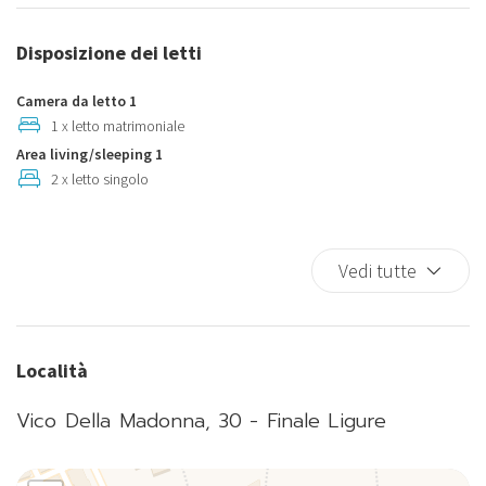
Bidet
Cavo
Disposizione dei letti
Cucina
Cuscini e coperte extra
Camera da letto 1
Doccia
1 x letto matrimoniale
Area living/sleeping 1
Fornelli
2 x letto singolo
Forno a microonde
Frigorifero
In città
Vedi tutte
Internet wireless
Kit di pronto soccorso
Lavastoviglie
Località
Lavatrice
Letto matrimoniale
Vico Della Madonna, 30 - Finale Ligure
Letto singolo
Macchina caffè/te