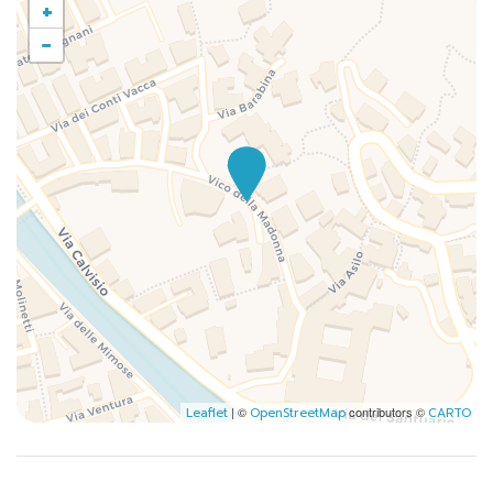
+
Pentole e padelle
Phon
−
Piatti
Riscaldamento / Condizionatore autonomo
Toaster
TV
| ©
contributors ©
Leaflet
OpenStreetMap
CARTO