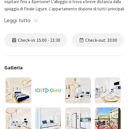
ospitare fino a 4 persone! L'alloggio si trova a breve distanza dalla
spiaggia di Finale Ligure. L'appartamento dispone di tutti i principali
comfort!
Leggi tutto
Lo spazio interno è così organizzato:
Check-in: 15:00 - 21:30
Check-out: 10:00
- SOGGIORNO con divano letto, Smart TV e angolo con piano
cottura a induzione, frigorifero, microonde e lavastoviglie. Accesso
al balcone.
Galleria
- CAMERA DA LETTO con letto matrimoniale, guardaroba.
- BAGNO con lavabo, doccia, bidet e WC.
Ulteriori servizi a disposizione degli ospiti: riscaldamento
centralizzato, lavatrice, asciugacapelli, biancheria e asciugamani.
Su richiesta deposito bici e posto auto.