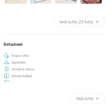
Ospitiamo i tuoi cuccioli!
Codice Licenza: 009029-LT-2310
Vedi tutte (25 foto)
Dotazioni
Acqua calda
Appendini
Armadi in stanza
Armadi multipli
Asciugamani
Balcone/Terrazza
Biancheria da letto
Vedi tutte
Bicchieri