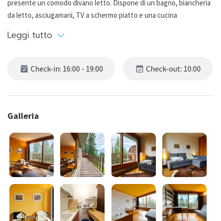
presente un comodo divano letto. Dispone di un bagno, biancheria
da letto, asciugamani, TV a schermo piatto e una cucina
completamente attrezzata. Il balcone, ampio e con una splendida
Leggi tutto
vista sulle montagne, è perfetto per rilassarsi. La posizione è ideale
per chi cerca un facile accesso agli impianti di risalita.
Check-in: 16:00 - 19:00
Check-out: 10:00
Il Wi-Fi è disponibile su richiesta con un supplemento di 40 euro per
l'intero soggiorno. Per prenotarlo, è necessario contattare l'host in
anticipo.
Galleria
Gli animali sono ammessi su richiesta, con un supplemento di 70
euro per soggiorno.
CIN: IT001074C2WYURZ5WA