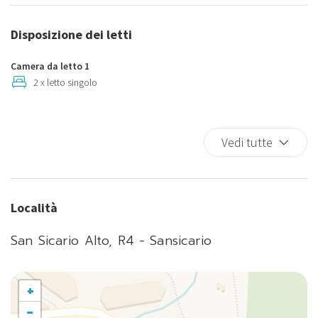
Doccia
Estintore
Disposizione dei letti
Fornelli
Forno
Camera da letto 1
Frigorifero
2 x letto singolo
Lavastoviglie
Macchina caffè/te
Vedi tutte
Parcheggio gratuito
Pentole e padelle
Phon
Piatti
Località
Piatti e Posate
San Sicario Alto, R4 - Sansicario
Riscaldamento
TV
Vista montagna
+
−