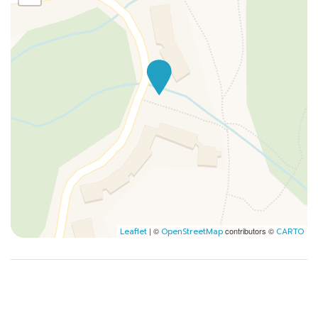
| ©
contributors ©
Leaflet
OpenStreetMap
CARTO