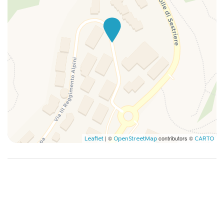
Pentole e padelle
Phon
Piatti e ciotole
Piumone
Riscaldamento
Sci
TV
Vista montagna
Vista montagne
| ©
contributors ©
Leaflet
OpenStreetMap
CARTO