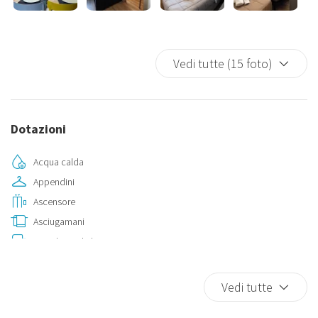
Vedi tutte (15 foto)
Dotazioni
Acqua calda
Appendini
Ascensore
Asciugamani
Biancheria da letto
Bicchieri
Bidet
Vedi tutte
Box auto