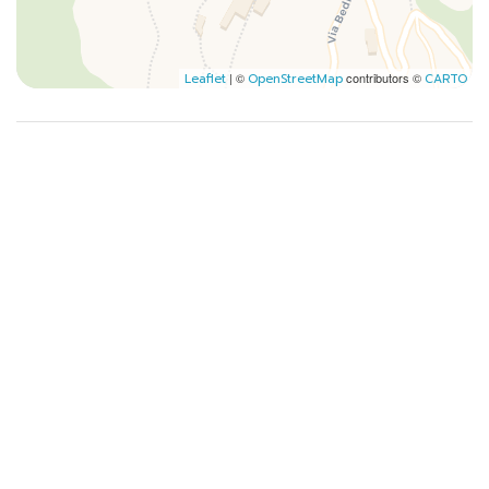
| ©
contributors ©
Leaflet
OpenStreetMap
CARTO